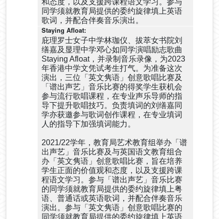
和态度，以及支援跨课程语文学习。参与
同学须就教育局提供的委约旋律填上英语
歌词，并配合伴奏音乐演出。
庇理罗士女子中学林珈仪、拔萃女书院刘
缮嘉及显理中学邓心如同学演唱励志歌曲
Staying Afloat，并录制音乐录像，为2023
年香港中学文凭试考生打气。为准备这次
演出，三位「英文隽语」创意歌唱比赛及
「谱出声艺」音乐比赛的得奖学生获机会
参与流行歌唱课程，在专业声乐导师的指
导下提升歌唱技巧。负责填词的刘缮嘉同
学亦获邀参与歌词创作课程，在专业填词
人的指导下加强填词能力。
2021/22学年，教育局艺术教育组举办「谱
出声艺」音乐比赛及与英国语文教育组合
办「英文隽语」创意歌唱比赛，旨在培养
学生正面的价值观和态度，以及支援跨课
程语文学习。参与「谱出声艺」音乐比赛
的同学须就教育局提供的委约旋律填上粤
语、普通话或英语歌词，并配合伴奏音乐
演出。参与「英文隽语」创意歌唱比赛的
同学须就教育局提供的委约旋律填上英语