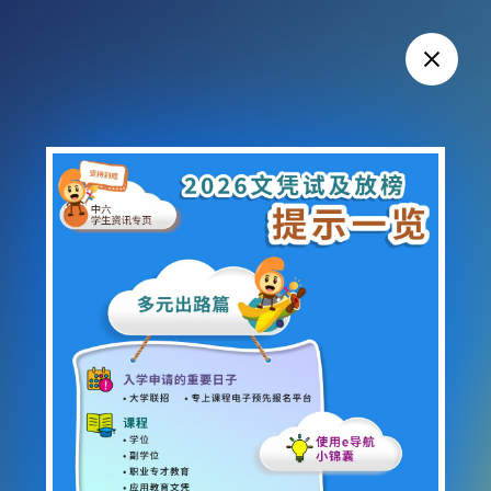
图片 2026文凭试及放榜提示一
多元出路篇
入学申请的重要日子
大学联招
专上课程电子预先报名平台
课程
学位
副学位
职业专才教育
应用教育文凭
非本地
使用e导航小锦囊
放榜篇
文凭试放榜清单
辅导及支援服务
放榜必读资讯