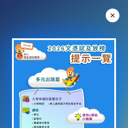
圖片 2026文憑試及放榜提示一
多元出路篇
入學申請的重要日子
大學聯招
專上課程電子預先報名平台
課程
學位
副學位
職業專才教育
應用教育文憑
非本地
使用e導航小錦囊
放榜篇
文憑試放榜清單
輔導及支援服務
放榜必讀資訊